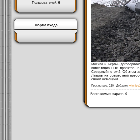
Пользователей:
0
Форма входа
Москва и Берлин договорили
инвестиционных проектов, 
Северный поток-2. Об этом з
Лавров на совместной пресс
своим немецким...
Просмотров
: 210 |
Добавил
:
wieniso
Всего комментариев
:
0