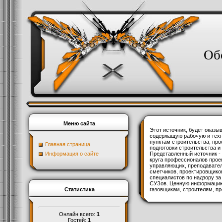
Об
Меню сайта
Этот источник, будет оказ
содержащую рабочую и тех
пунктам строительства, про
Главная страница
подготовки строительства и
Информация о сайте
Представленный источник -
круга профессионалов прое
управляющих, преподавател
сметчиков, проектировщиков
специалистов по надзору з
СУЗов. Ценную информацию
Статистика
газовщикам, строителям, п
Онлайн всего:
1
Гостей:
1