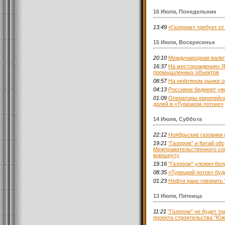
16 Июля, Понедельник
13:49
«Газпром» требует от
15 Июля, Воскресенье
20:10
Международная валю
16:37
На месторождениях Ям
промышленных объектов
08:57
На нефтяном рынке о
04:13
Россияне беднеют уже
01:09
Операторы европейск
долей в «Турецком потоке»
14 Июля, Суббота
22:12
Ноябрьские газовики 
19:21
"Газпром" и Китай об
Межправительственного сог
маршруту
19:16
"Газпром" уложил бол
08:35
«Турецкий поток» бу
01:23
Нефти рано говорить
13 Июля, Пятница
11:21
"Газпром" не будет т
проекта строительства "Юж