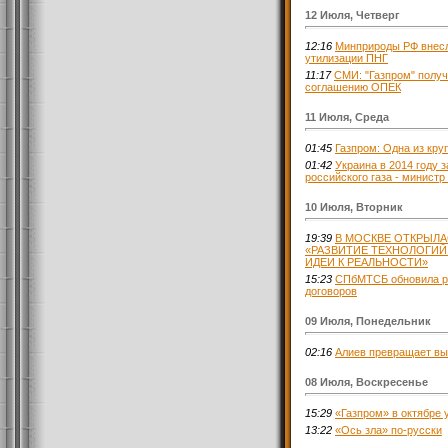
12 Июля, Четверг
12:16
Минприроды РФ внесл
утилизации ПНГ
11:17
СМИ: "Газпром" получ
соглашению ОПЕК
11 Июля, Среда
01:45
Газпром: Одна из кру
01:42
Украина в 2014 году 
российского газа - министр
10 Июля, Вторник
19:39
В МОСКВЕ ОТКРЫЛ
«РАЗВИТИЕ ТЕХНОЛОГИЙ
ИДЕИ К РЕАЛЬНОСТИ»
15:23
СПбМТСБ обновила ре
договоров
09 Июля, Понедельник
02:16
Алиев превращает вы
08 Июля, Воскресенье
15:29
«Газпром» в октябре 
13:22
«Ось зла» по-русски