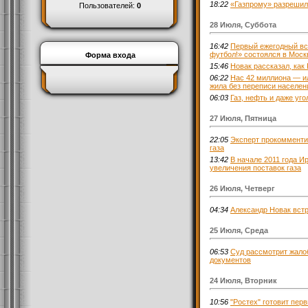
18:22
«Газпрому» разрешили
Пользователей:
0
28 Июля, Суббота
16:42
Первый ежегодный вс
футбол!» состоялся в Моск
Форма входа
15:46
Новак рассказал, как
06:22
Нас 42 миллиона — ил
жила без переписи населен
06:03
Газ, нефть и даже уг
27 Июля, Пятница
22:05
Эксперт прокомменти
газа
13:42
В начале 2011 года И
увеличения поставок газа
26 Июля, Четверг
04:34
Александр Новак вст
25 Июля, Среда
06:53
Суд рассмотрит жало
документов
24 Июля, Вторник
10:56
"Ростех" готовит пер