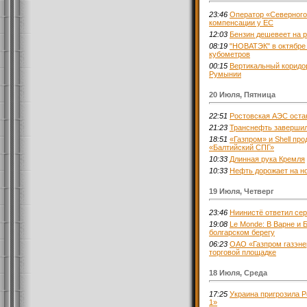
23:46
Оператор «Северного 
компенсации у ЕС
12:03
Бензин дешевеет на 
08:19
"НОВАТЭК" в октябре 
кубометров
00:15
Вертикальный коридор
Румынии
20 Июля, Пятница
22:51
Ростовская АЭС оста
21:23
Транснефть завершил
18:51
«Газпром» и Shell пр
«Балтийский СПГ»
10:33
Длинная рука Кремля
10:33
Нефть дорожает на н
19 Июля, Четверг
23:46
Ниинистё ответил се
19:08
Le Monde: В Варне и 
болгарском берегу
06:23
ОАО «Газпром газэнер
торговой площадке
18 Июля, Среда
17:25
Украина пригрозила 
1»