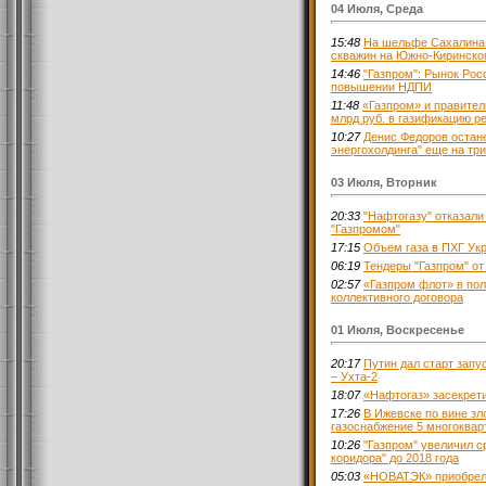
04 Июля, Среда
15:48
На шельфе Сахалина 
скважин на Южно-Киринско
14:46
"Газпром": Рынок Рос
повышении НДПИ
11:48
«Газпром» и правител
млрд руб. в газификацию р
10:27
Денис Федоров остан
энергохолдинга" еще на три
03 Июля, Вторник
20:33
"Нафтогазу" отказали
"Газпромом"
17:15
Объем газа в ПХГ Ук
06:19
Тендеры "Газпром" от 
02:57
«Газпром флот» в по
коллективного договора
01 Июля, Воскресенье
20:17
Путин дал старт запу
– Ухта-2
18:07
«Нафтогаз» засекрет
17:26
В Ижевске по вине з
газоснабжение 5 многоква
10:26
"Газпром" увеличил 
коридора" до 2018 года
05:03
«НОВАТЭК» приобрел 