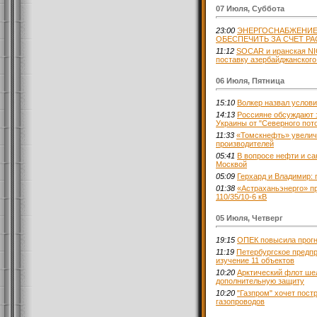
07 Июля, Суббота
23:00
ЭНЕРГОСНАБЖЕНИЕ
ОБЕСПЕЧИТЬ ЗА СЧЕТ Р
11:12
SOCAR и иранская NI
поставку азербайджанского
06 Июля, Пятница
15:10
Волкер назвал услови
14:13
Россияне обсуждают 
Украины от "Северного пото
11:33
«Томскнефть» увелич
производителей
05:41
В вопросе нефти и са
Москвой
05:09
Герхард и Владимир: 
01:38
«Астраханьэнерго» п
110/35/10-6 кВ
05 Июля, Четверг
19:15
ОПЕК повысила прогн
11:19
Петербургское предпр
изучение 11 объектов
10:20
Арктический флот ше
дополнительную защиту
10:20
"Газпром" хочет пост
газопроводов