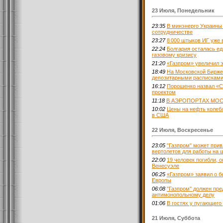
23 Июля, Понедельник
23:35
В минэнерго Украины
сотрудничестве
23:27
8 000 штыков ИГ уже 
22:24
Болгария осталась ед
газовому кризису
21:20
«Газпром» увеличил э
18:49
На Московской Бирже
депозитарными расписками
16:12
Порошенко назвал «С
проектом
11:18
В АЭРОПОРТАХ МОС
10:02
Цены на нефть колеб
в США
22 Июля, Воскресенье
23:05
"Газпром" может прив
вертолетов для работы на
22:00
19 человек погибли, 
Венесуэле
06:25
«Газпром» заявил о б
Европы
06:08
"Газпром" должен пр
антимонопольному делу
01:06
В гостях у пугающего
21 Июля, Суббота