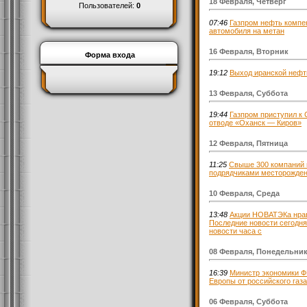
18 Февраля, Четверг
Пользователей:
0
07:46
Газпром нефть компен
автомобиля на метан
16 Февраля, Вторник
Форма входа
19:12
Выход иранской нефт
13 Февраля, Суббота
19:44
Газпром приступил к
отводе «Оханск — Киров»
12 Февраля, Пятница
11:25
Свыше 300 компаний п
подрядчиками месторожде
10 Февраля, Среда
13:48
Акции НОВАТЭКа нрав
Последние новости сегодня 
новости часа с
08 Февраля, Понедельни
16:39
Министр экономики Ф
Европы от российского газа
06 Февраля, Суббота