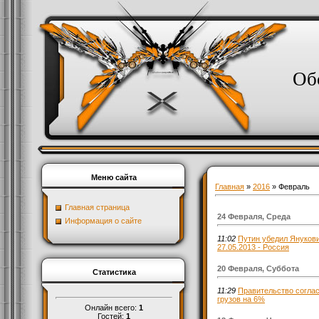
Об
Меню сайта
Главная
»
2016
»
Февраль
Главная страница
24 Февраля, Среда
Информация о сайте
11:02
Путин убедил Янукови
27.05.2013 - Россия
20 Февраля, Суббота
Статистика
11:29
Правительство согла
грузов на 6%
Онлайн всего:
1
Гостей:
1