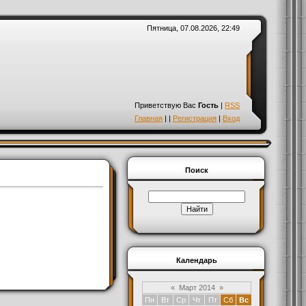
Пятница, 07.08.2026, 22:49
Приветствую Вас
Гость
|
RSS
Главная
|
|
Регистрация
|
Вход
Поиск
Календарь
«
Март 2014
»
Пн
Вт
Ср
Чт
Пт
Сб
Вс