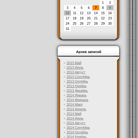
1
2
3
4
5
6
7
8
9
10
11
12
13
14
15
16
17
18
19
20
21
22
23
24
25
26
27
28
29
30
31
Архив записей
2013 Май
2013 Июль
2013 Август
2013 Сентябрь
2013 Октябрь
2013 Ноябрь
2013 Декабрь
2014 Январь
2014 Февраль
2014 Март
2014 Апрель
2014 Май
2014 Июнь
2014 Август
2014 Сентябрь
2014 Октябрь
2014 Ноябрь