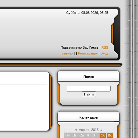
Суббота, 08.08.2026, 05:25
Приветствую Вас
Гость
|
RSS
Главная
|
|
Регистрация
|
Вход
Поиск
Календарь
«
Апрель 2015
»
Пн
Вт
Ср
Чт
Пт
Сб
Вс