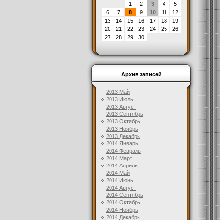
1
2
3
4
5
6
7
8
9
10
11
12
13
14
15
16
17
18
19
20
21
22
23
24
25
26
27
28
29
30
Архив записей
2013 Май
2013 Июль
2013 Август
2013 Сентябрь
2013 Октябрь
2013 Ноябрь
2013 Декабрь
2014 Январь
2014 Февраль
2014 Март
2014 Апрель
2014 Май
2014 Июнь
2014 Август
2014 Сентябрь
2014 Октябрь
2014 Ноябрь
2014 Декабрь