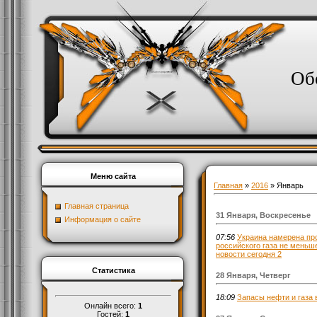
Об
Меню сайта
Главная
»
2016
»
Январь
Главная страница
31 Января, Воскресенье
Информация о сайте
07:56
Украина намерена пр
российского газа не меньше
новости сегодня 2
Статистика
28 Января, Четверг
18:09
Запасы нефти и газа 
Онлайн всего:
1
Гостей:
1