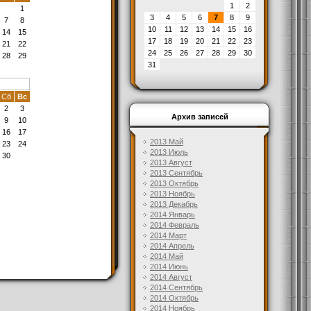
1
2
1
3
4
5
6
7
8
9
7
8
10
11
12
13
14
15
16
14
15
17
18
19
20
21
22
23
21
22
24
25
26
27
28
29
30
28
29
31
Сб
Вс
2
3
Архив записей
9
10
16
17
2013 Май
23
24
2013 Июль
30
2013 Август
2013 Сентябрь
2013 Октябрь
2013 Ноябрь
2013 Декабрь
2014 Январь
2014 Февраль
2014 Март
2014 Апрель
2014 Май
2014 Июнь
2014 Август
2014 Сентябрь
2014 Октябрь
2014 Ноябрь