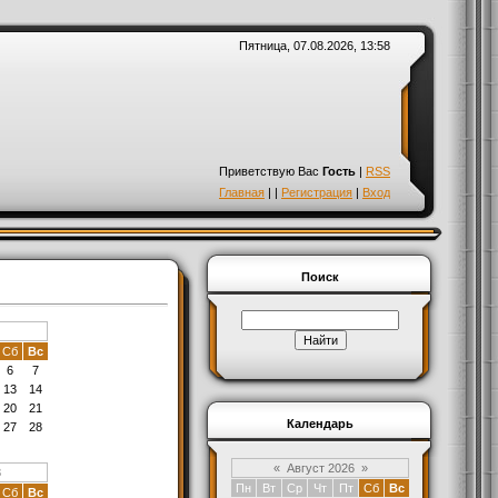
Пятница, 07.08.2026, 13:58
Приветствую Вас
Гость
|
RSS
Главная
|
|
Регистрация
|
Вход
Поиск
Сб
Вс
6
7
13
14
20
21
Календарь
27
28
«
Август 2026
»
3
Пн
Вт
Ср
Чт
Пт
Сб
Вс
Сб
Вс