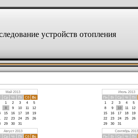
следование устройств отопления
Май 2013
Июль 2013
т
Ср
Чт
Пт
Сб
Вс
Пн
Вт
Ср
Чт
Пт
1
2
3
4
5
1
2
3
4
5
8
9
10
11
12
8
9
10
11
12
4
15
16
17
18
19
15
16
17
18
19
1
22
23
24
25
26
22
23
24
25
26
8
29
30
31
29
30
31
Август 2013
Сентябрь 201
т
Ср
Чт
Пт
Сб
Вс
Пн
Вт
Ср
Чт
Пт