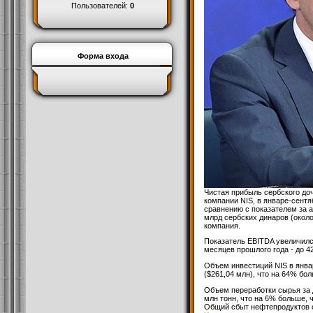
Пользователей:
0
Форма входа
Чистая прибыль сербского до
компании NIS, в январе-сентя
сравнению с показателем за 
млрд сербских динаров (около
компания.
Показатель EBITDA увеличилс
месяцев прошлого года - до 4
Объем инвестиций NIS в янва
($261,04 млн), что на 64% бо
Объем переработки сырья за 
млн тонн, что на 6% больше, 
Общий сбыт нефтепродуктов с