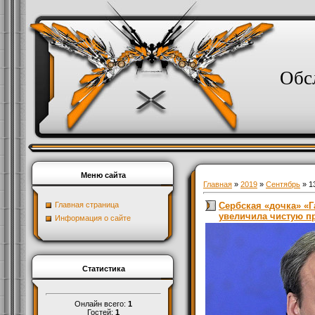
Обс
Меню сайта
Главная
»
2019
»
Сентябрь
»
1
Сербская «дочка» «Г
Главная страница
увеличила чистую п
Информация о сайте
Статистика
Онлайн всего:
1
Гостей:
1