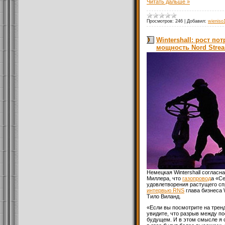
Читать дальше »
Просмотров:
246
|
Добавил:
wieniso
Wintershall: рост п
мощность Nord Stre
Немецкая Wintershall согласн
Миллера, что
газопровод
а «С
удовлетворения растущего спр
интервью RNS
глава бизнеса 
Тило Виланд.
«Если вы посмотрите на тренд
увидите, что разрыв между п
будущем. И в этом смысле я 