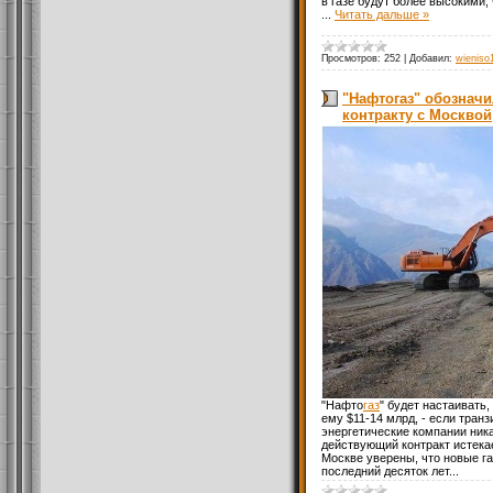
в газе будут более высокими,
...
Читать дальше »
Просмотров:
252
|
Добавил:
wieniso
"Нафтогаз" обозначи
контракту с Москвой
"Нафто
газ
" будет настаивать
ему $11-14 млрд, - если транз
энергетические компании ника
действующий контракт истекает
Москве уверены, что новые г
последний десяток лет...