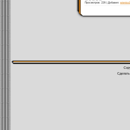
Просмотров:
226
|
Добавил:
wieniso
Cop
Сделат