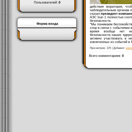
Пользователей:
0
действия моратория, что
наблюдательным органам пр
сказал
президент компани
АЭС Isar-1 полностью соот
безопасности.
Форма входа
"Мы понимаем беспокойств
спор в связи с событиями в
время вообще нет ник
безопасности наших ядерн
активно участвовать в н
извлеченных из событий в 
Просмотров
: 225 |
Добавил
:
wien
Всего комментариев
:
0