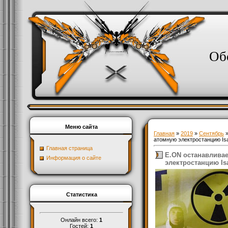
Об
Меню сайта
Главная
»
2019
»
Сентябрь
атомную электростанцию Is
Главная страница
E.ON останавлива
Информация о сайте
электростанцию Isa
Статистика
Онлайн всего:
1
Гостей:
1