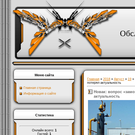
Обс
Меню сайта
Главная
»
2018
»
Август
»
19
» 
потерял актуальность
Главная страница
Новак: вопрос «зам
Информация о сайте
актуальность
Статистика
Онлайн всего:
1
Гостей:
1