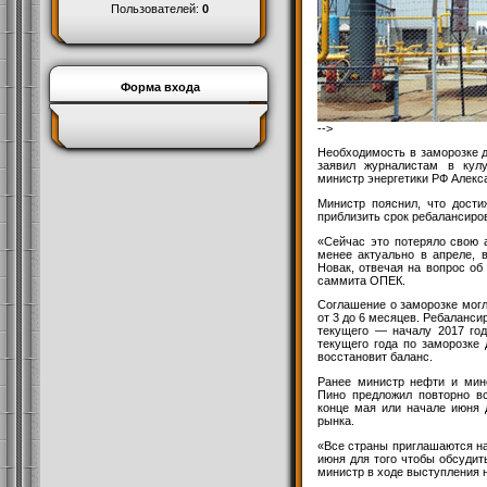
Пользователей:
0
Форма входа
-->
Необходимость в заморозке 
заявил журналистам в кул
министр энергетики РФ Алекс
Министр пояснил, что дости
приблизить срок ребалансиро
«Сейчас это потеряло свою 
менее актуально в апреле, 
Новак, отвечая на вопрос об
саммита ОПЕК.
Соглашение о заморозке могл
от 3 до 6 месяцев. Ребаланси
текущего — началу 2017 год
текущего года по заморозке
восстановит баланс.
Ранее министр нефти и мин
Пино предложил повторно в
конце мая или начале июня 
рынка.
«Все страны приглашаются на
июня для того чтобы обсуди
министр в ходе выступления