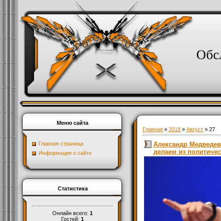
Обс
Меню сайта
Главная
»
2018
»
Август
»
27
Александр Медведев:
Главная страница
делаем из политиче
Информация о сайте
Статистика
Онлайн всего:
1
Гостей:
1