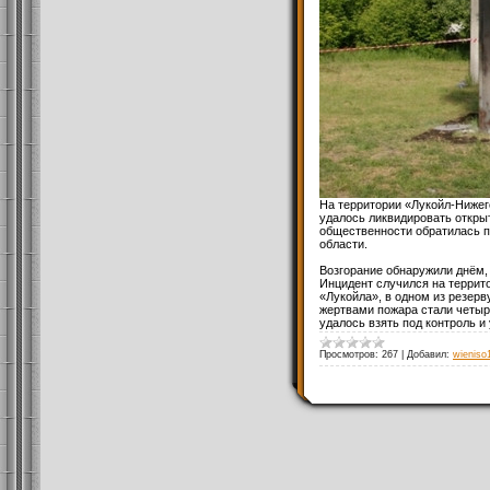
На территории «Лукойл-Нижег
удалось ликвидировать откры
общественности обратилась 
области.
Возгорание обнаружили днём, 
Инцидент случился на терри
«Лукойла», в одном из резер
жертвами пожара стали четыр
удалось взять под контроль и
Просмотров:
267
|
Добавил:
wieniso