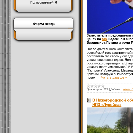
Пользователей:
0
Форма входа
Заместитель председателя 
ценах на
газ
, надежном сна
Владимира Путина и роли 
После длительного конфликта 
российский государственный к
поставлять газ своему соседу
увеличение цены вдвое. Явля
российского президента Влад
и наказывает изменников? В 
"Газпрома" Александр Медвед
Критики, которую вызывает у
проект
...
Читать дальше »
Просмотров:
321
|
Добавил:
wieniso
В Нижегородской обл
НПЗ «Лукойла»