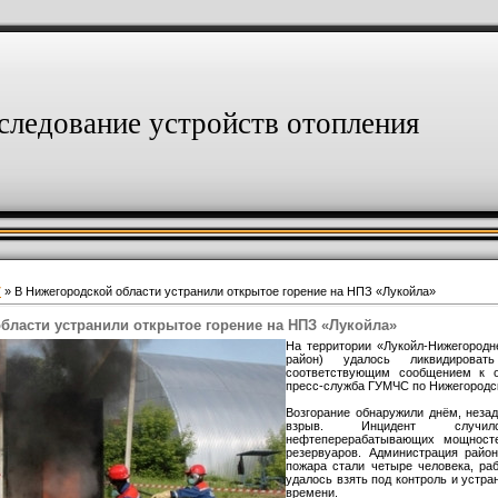
следование устройств отопления
7
» В Нижегородской области устранили открытое горение на НПЗ «Лукойла»
бласти устранили открытое горение на НПЗ «Лукойла»
На территории «Лукойл-Нижегородн
район) удалось ликвидироват
соответствующим сообщением к о
пресс-служба ГУМЧС по Нижегородск
Возгорание обнаружили днём, незад
взрыв. Инцидент случи
нефтеперерабатывающих мощност
резервуаров. Администрация райо
пожара стали четыре человека, ра
удалось взять под контроль и устра
времени.