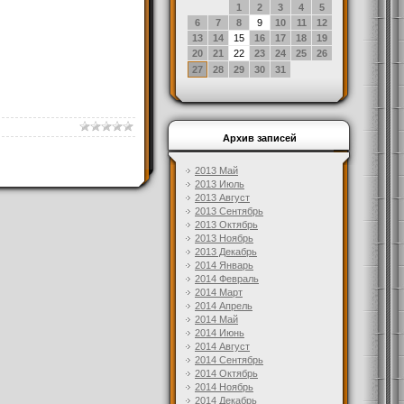
1
2
3
4
5
6
7
8
9
10
11
12
13
14
15
16
17
18
19
20
21
22
23
24
25
26
27
28
29
30
31
Архив записей
2013 Май
2013 Июль
2013 Август
2013 Сентябрь
2013 Октябрь
2013 Ноябрь
2013 Декабрь
2014 Январь
2014 Февраль
2014 Март
2014 Апрель
2014 Май
2014 Июнь
2014 Август
2014 Сентябрь
2014 Октябрь
2014 Ноябрь
2014 Декабрь