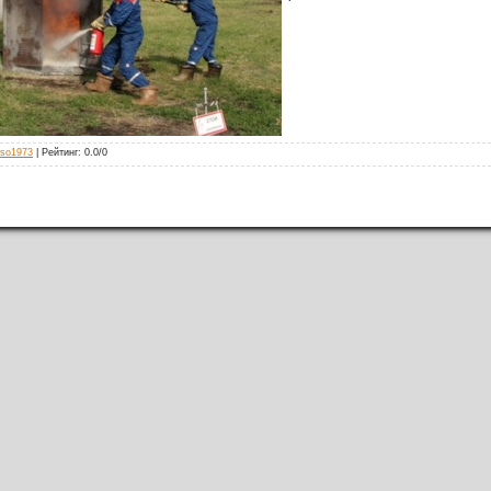
iso1973
|
Рейтинг
:
0.0
/
0