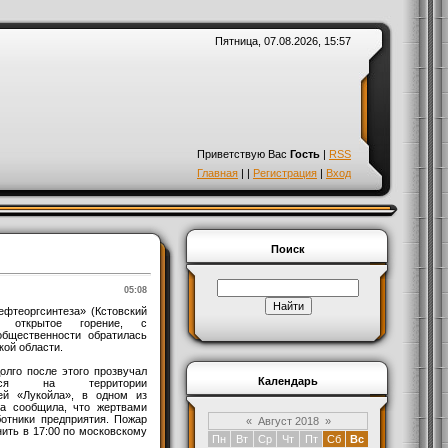
Пятница, 07.08.2026, 15:57
Приветствую Вас
Гость
|
RSS
Главная
|
|
Регистрация
|
Вход
Поиск
05:08
ефтеоргсинтеза» (Кстовский
ь открытое горение, с
бщественности обратилась
ой области.
олго после этого прозвучал
Календарь
лся на территории
ей «Лукойла», в одном из
на сообщила, что жертвами
ботники предприятия. Пожар
«
Август 2018
»
нить в 17:00 по московскому
Пн
Вт
Ср
Чт
Пт
Сб
Вс