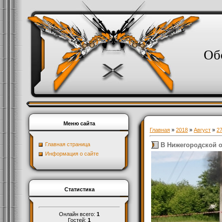
Об
Меню сайта
Главная
»
2018
»
Август
»
2
В Нижегородской о
Главная страница
Информация о сайте
Статистика
Онлайн всего:
1
Гостей:
1